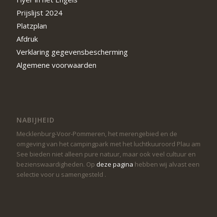
Prijslijst 2024
Platzplan
Afdruk
Verklaring gegevensbescherming
Algemene voorwaarden
NABIJHEID
Mecklenburg-Voor-Pommeren, het merengebied en de
omgeving van het campingpark met het luchtkuuroord Plau am
See bieden niet alleen pure natuur, maar ook veel cultuur en
bezienswaardigheden. Op
deze pagina
hebben wij alvast een
selectie voor u samengesteld .