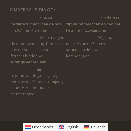
ONDERSCHEIDINGEN
De ANWB
Sinds 2006
Nederland beoordeelde ons
zijn wij onderscheiden met het
in 2021 met 4 sterren.
keurmerk ‘Ecocamping’.
We ontvingen
Wij staan ​​
de onderscheiding “bed+bike”
met 4,0 van de 5 sterren
van de ADFC. Ook voor
vermeld in de ADAC-
fietsers bieden wij
kampeergids.
arrangementen aan.
Bij
beyondcamping.de zijn wij
een van de 12 beste campings
in het Mecklenburgse
merengebied.
Nederlands
English
Deutsch