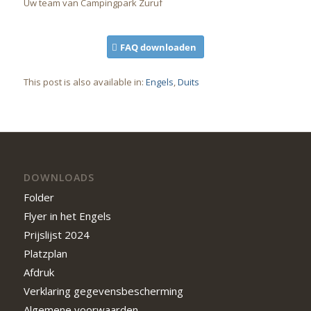
Uw team van Campingpark Zuruf
FAQ downloaden
This post is also available in:
Engels
Duits
DOWNLOADS
Folder
Flyer in het Engels
Prijslijst 2024
Platzplan
Afdruk
Verklaring gegevensbescherming
Algemene voorwaarden