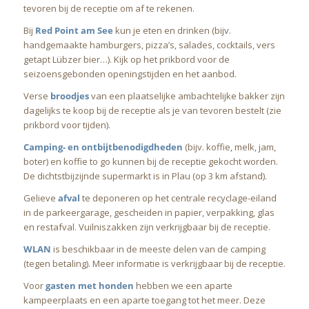
tevoren bij de receptie om af te rekenen.
Bij
Red Point am See
kun je eten en drinken (bijv.
handgemaakte hamburgers, pizza’s, salades, cocktails, vers
getapt Lübzer bier…). Kijk op het prikbord voor de
seizoensgebonden openingstijden en het aanbod.
Verse
broodjes
van een plaatselijke ambachtelijke bakker zijn
dagelijks te koop bij de receptie als je van tevoren bestelt (zie
prikbord voor tijden).
Camping- en ontbijtbenodigdheden
(bijv. koffie, melk, jam,
boter) en koffie to go kunnen bij de receptie gekocht worden.
De dichtstbijzijnde supermarkt is in Plau (op 3 km afstand).
Gelieve
afval
te deponeren op het centrale recyclage-eiland
in de parkeergarage, gescheiden in papier, verpakking, glas
en restafval. Vuilniszakken zijn verkrijgbaar bij de receptie.
WLAN
is beschikbaar in de meeste delen van de camping
(tegen betaling). Meer informatie is verkrijgbaar bij de receptie.
Voor
gasten met honden
hebben we een aparte
kampeerplaats en een aparte toegang tot het meer. Deze