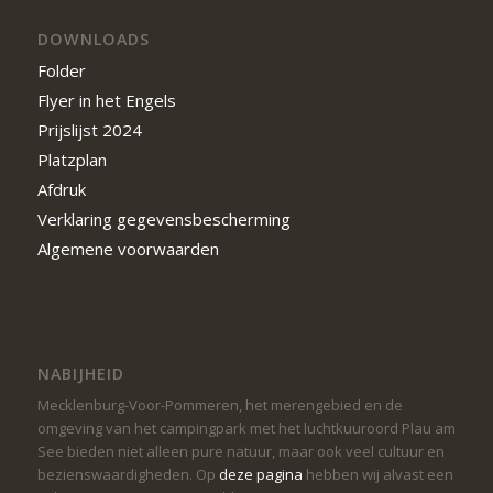
DOWNLOADS
Folder
Flyer in het Engels
Prijslijst 2024
Platzplan
Afdruk
Verklaring gegevensbescherming
Algemene voorwaarden
NABIJHEID
Mecklenburg-Voor-Pommeren, het merengebied en de
omgeving van het campingpark met het luchtkuuroord Plau am
See bieden niet alleen pure natuur, maar ook veel cultuur en
bezienswaardigheden. Op
deze pagina
hebben wij alvast een