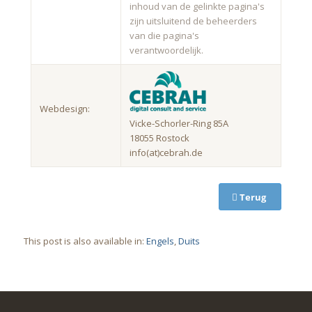
inhoud van de gelinkte pagina's
zijn uitsluitend de beheerders
van die pagina's
verantwoordelijk.
Webdesign:
Vicke-Schorler-Ring 85A
18055 Rostock
info(at)cebrah.de
Terug
This post is also available in:
Engels
Duits