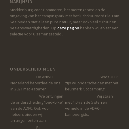
NABIJHEID
Mecklenburg-Voor-Pommeren, het merengebied en de
omgeving van het campingpark met het luchtkuuroord Plau am
See bieden niet alleen pure natuur, maar ook veel cultuur en
bezienswaardigheden. Op
deze pagina
hebben wij alvast een
selectie voor u samengesteld .
ONDERSCHEIDINGEN
De ANWB
Sinds 2006
Nederland beoordeelde ons
zijn wij onderscheiden met het
in 2021 met 4 sterren.
keurmerk ‘Ecocamping’.
We ontvingen
Wij staan ​​
de onderscheiding “bed+bike”
met 4,0 van de 5 sterren
van de ADFC. Ook voor
vermeld in de ADAC-
fietsers bieden wij
kampeergids.
arrangementen aan.
Bij